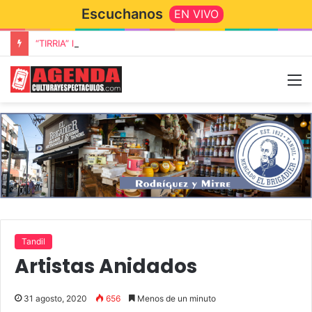
Escuchanos
EN VIVO
“TIRRIA” llega a Tandil con un elenco de lujo encabezado por Capusotto, Spregelburd y Stefani
Tandil
Artistas Anidados
31 agosto, 2020
656
Menos de un minuto