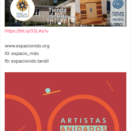
https://bit.ly/32LAs1u
www.espacionido.org
IG: espacio_nido
fb: espacionido.tandil