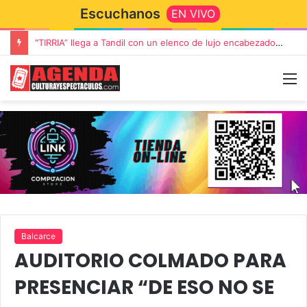
Escuchanos
EN VIVO
“TIRRIA” llega a Tandil con un elenco de lujo encabezado por Capusotto, Spregelburd y Stefani
Balcarce
AUDITORIO COLMADO PARA
PRESENCIAR “DE ESO NO SE