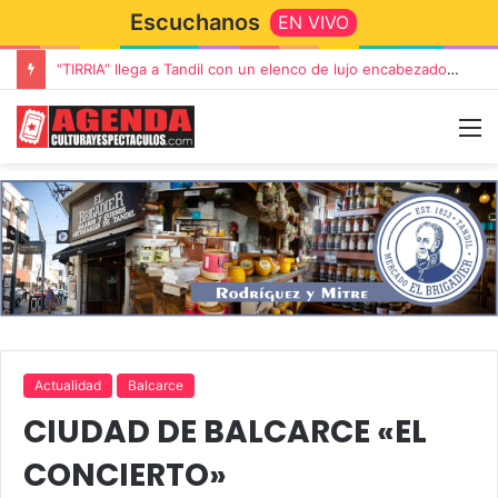
Escuchanos
EN VIVO
“TIRRIA” llega a Tandil con un elenco de lujo encabezado por Capusotto, Spregelburd y Stefani
Actualidad
Balcarce
CIUDAD DE BALCARCE «EL
CONCIERTO»