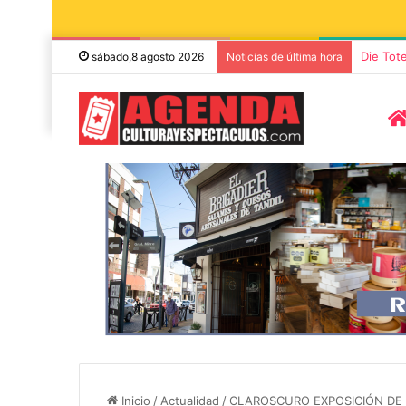
Die Tot
sábado,8 agosto 2026
Noticias de última hora
8 agosto, 2026
7 noviembre, 2026
Miguel Ángel Solá y Mercedes
Sonares presen
Funes llegan a Azul con la obra
concierto de 
Inicio
/
Actualidad
/
CLAROSCURO EXPOSICIÓN DE