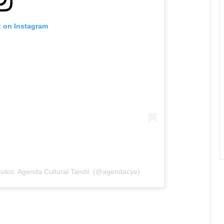
t on Instagram
ulos. Agenda Cultural Tandil. (@agendacye)