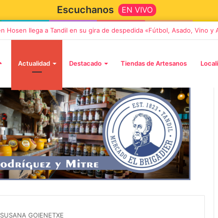
Escuchanos
EN VIVO
en Hosen llega a Tandil en su gira de despedida «Fútbol, Asado, Vino y
Actualidad
Destacado
Tiendas de Artesanos
Local
5 octubre, 2026
Die Toten Hosen llega a Tandi
tará «Noel», un
en su gira de despedida
Navidad con dos
«Fútbol, Asado, Vino y Adiós
 SUSANA GOIENETXE