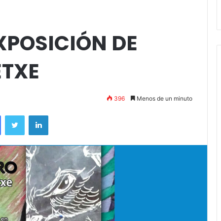
andil
Amigos»
POSICIÓN DE
ETXE
396
Menos de un minuto