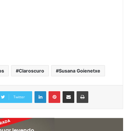
os
Claroscuro
Susana Goienetxe
Twitter
nuar leyendo