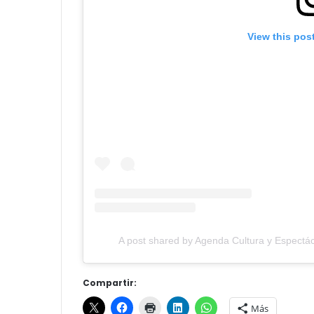
View this pos
A post shared by Agenda Cultura y Espectác
Compartir:
Más