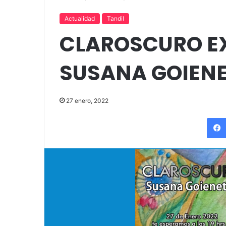
«Por el placer de volver a verla»
funciones en T
Actualidad
Tandil
CLAROSCURO EX
SUSANA GOIEN
27 enero, 2022