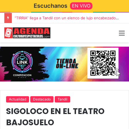
Escuchanos
EN VIVO
“TIRRIA” llega a Tandil con un elenco de lujo encabezado por Capusotto, Spregelburd y Stefani
Actualidad
Destacado
Tandil
SIGOLOCO EN EL TEATRO
BAJOSUELO