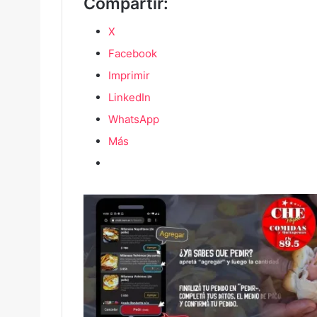
Compartir:
X
Facebook
Imprimir
LinkedIn
WhatsApp
Más