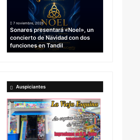
un
concierto
de
7 noviembre, 2026
Navidad
Sonares presentará «Noel», un
con
concierto de Navidad con dos
dos
funciones en Tandil
funciones
en
Tandil
Auspiciantes