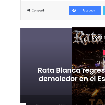
Facebook
Compartir
Conti
12 se
Rata Blanca regres
demoledor en el Es