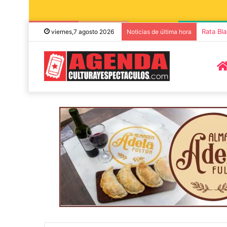
Rata Bl
viernes,7 agosto 2026
Noticias de última hora
2 octubre, 2026
12 sept
 Tandil
“TIRRIA” llega a Tandil con un
Los F
a
elenco de lujo encabezado por
anunc