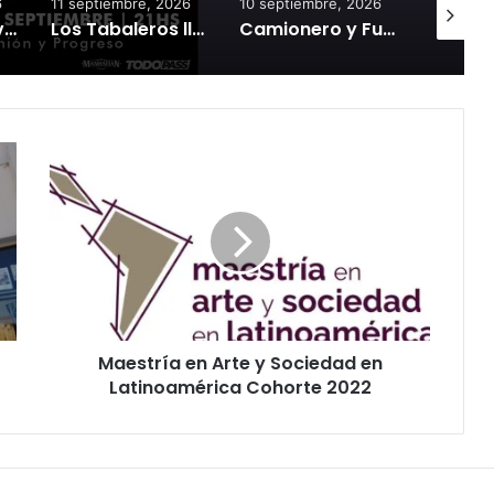
6
11 septiembre, 2026
10 septiembre, 2026
5 septie
Pompeyo Audivert llega al Teatro del Fuerte con la aclamada obra «Habitación Macbeth»
Los Tabaleros llegan a Tandil con un show único en Glow
Camionero y Fuegos Soviéticos se presentan en Tandil con la Gira Pruebas de Contacto ’26
Maestría en Arte y Sociedad en
Latinoamérica Cohorte 2022