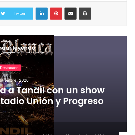
Twitter
nuar leyendo
Destacado
ptiembre, 2026
a a Tandil con un show
tadio Unión y Progreso