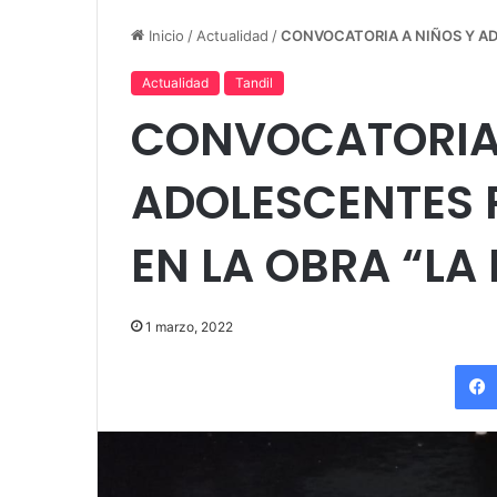
Adiós
Capusotto, Spregelburd y
y ya 
Inicio
/
Actualidad
/
CONVOCATORIA A NIÑOS Y ADO
Stefani
entr
Actualidad
Tandil
CONVOCATORIA 
ADOLESCENTES 
EN LA OBRA “LA
1 marzo, 2022