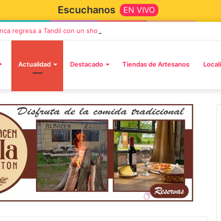
Escuchanos
EN VIVO
anca regresa a Tandil con un show demoledor en el Estadio Unión y Pro
Actualidad
Destacado
Tiendas de Artesanos
Local
iembre, 2026
abulosos Cadillacs
12 septiembre, 2026
iaron su show en Tandil
Rata Blanca regresa