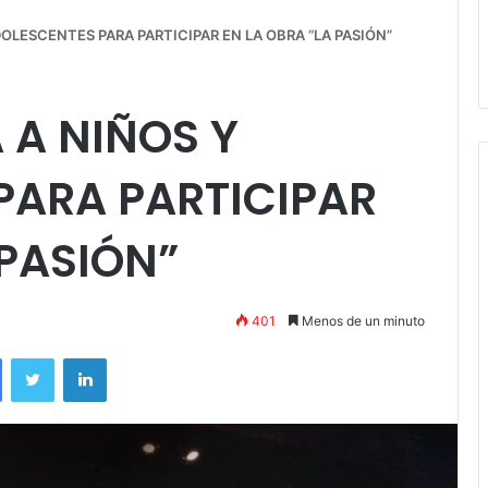
están a la venta las
con un show demoled
LESCENTES PARA PARTICIPAR EN LA OBRA “LA PASIÓN”
adas
Estadio Unión y Prog
A NIÑOS Y
PARA PARTICIPAR
 PASIÓN”
401
Menos de un minuto