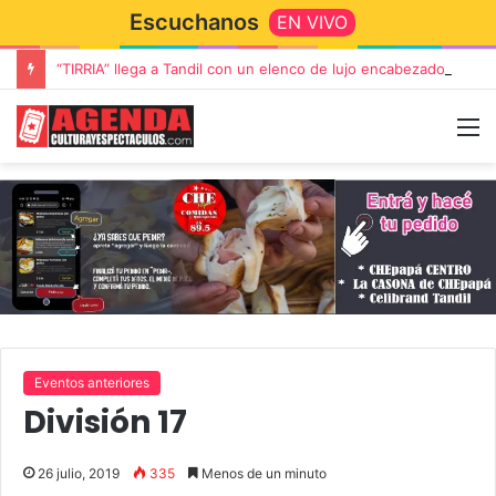
Escuchanos
EN VIVO
“TIRRIA” llega a Tandil con un elenco de lujo encabezado por Capusotto, Spregelburd y Stefani
Eventos anteriores
División 17
26 julio, 2019
335
Menos de un minuto