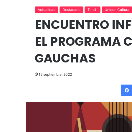
«Por el placer de volver a verla»
funciones en T
Actualidad
Destacado
Tandil
Unicen Cultura
ENCUENTRO IN
EL PROGRAMA 
GAUCHAS
15 septiembre, 2022