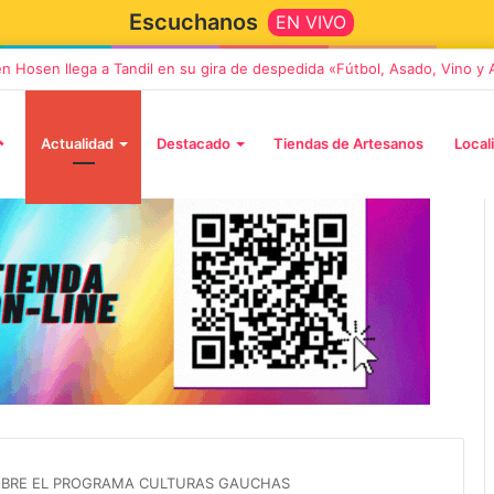
Escuchanos
EN VIVO
en Hosen llega a Tandil en su gira de despedida «Fútbol, Asado, Vino y
Actualidad
Destacado
Tiendas de Artesanos
Local
5 octubre, 2026
Die Toten Hosen llega a Tandi
tará «Noel», un
en su gira de despedida
Navidad con dos
«Fútbol, Asado, Vino y Adiós
OBRE EL PROGRAMA CULTURAS GAUCHAS