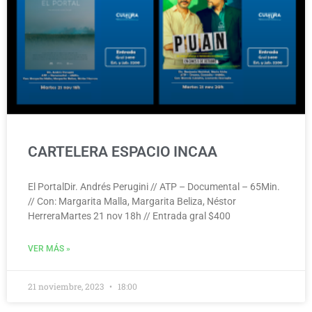
CARTELERA ESPACIO INCAA
El PortalDir. Andrés Perugini // ATP – Documental – 65Min.
// Con: Margarita Malla, Margarita Beliza, Néstor
HerreraMartes 21 nov 18h // Entrada gral $400
VER MÁS »
21 noviembre, 2023
18:00