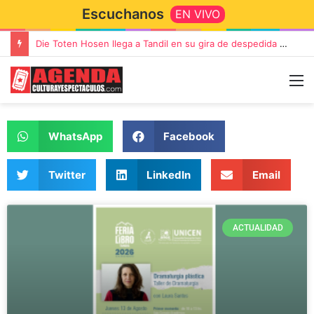
Escuchanos
EN VIVO
Die Toten Hosen llega a Tandil en su gira de despedida «Fútbol, Asado, Vino y Adiós Amigos»
WhatsApp
Facebook
Twitter
LinkedIn
Email
ACTUALIDAD