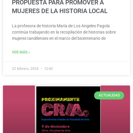
PROPUESTA PARA PROMOVER A
MUJERES DE LA HISTORIA LOCAL
La profesora de historia María de Los Angeles Pagola
continúa trabajando en la recopilación de historias sobre
mujeres tandilenses en el marco del bicentenario de
VER MÁS »
22 febrero, 2024
12:40
ACTUALIDAD