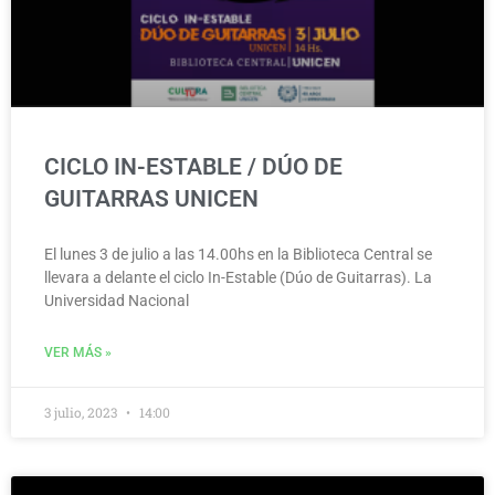
CICLO IN-ESTABLE / DÚO DE
GUITARRAS UNICEN
El lunes 3 de julio a las 14.00hs en la Biblioteca Central se
llevara a delante el ciclo In-Estable (Dúo de Guitarras). La
Universidad Nacional
VER MÁS »
3 julio, 2023
14:00