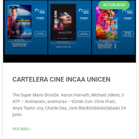
ACTUALIDAD
CARTELERA CINE INCAA UNICEN
The Super Mario BrosDir. Aaron Horvath, Michael Jelenic //
ATP – Animación, aventuras – 92min.Con: Chris Pratt,
Anya Taylor-Joy, Charlie Day, Jack BlackDobladaSábado 24
junio
VER MÁS »