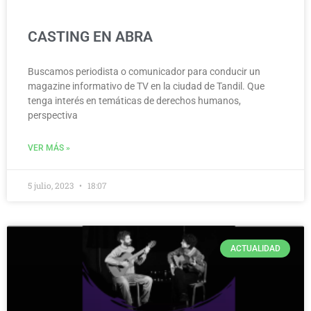
CASTING EN ABRA
Buscamos periodista o comunicador para conducir un
magazine informativo de TV en la ciudad de Tandil. Que
tenga interés en temáticas de derechos humanos,
perspectiva
VER MÁS »
5 julio, 2023
18:07
ACTUALIDAD