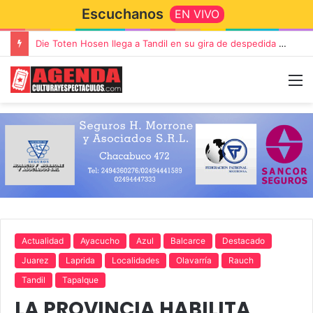
Escuchanos
EN VIVO
Die Toten Hosen llega a Tandil en su gira de despedida «Fútbol, Asado, Vino y Adiós Amigos»
Actualidad
Ayacucho
Azul
Balcarce
Destacado
Juarez
Laprida
Localidades
Olavarría
Rauch
Tandil
Tapalque
LA PROVINCIA HABILITA