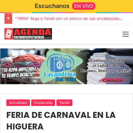
Escuchanos
EN VIVO
“TIRRIA” llega a Tandil con un elenco de lujo encabezado por Capusotto, Spregelburd y Stefani
Actualidad
Destacado
Tandil
FERIA DE CARNAVAL EN LA
HIGUERA