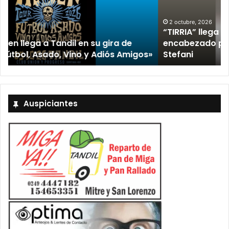
2 octubre, 2026
“TIRRIA” llega a Tandil con un elenco de lujo
encabezado por Capusotto, Spregelburd y
»
Stefani
Auspiciantes