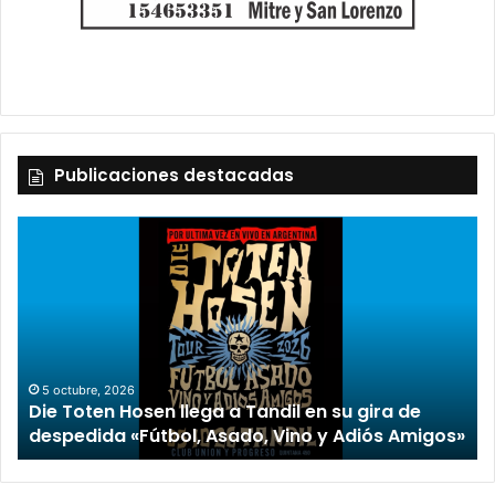
Publicaciones destacadas
2 octubre, 2026
“TIRRIA” llega a Tandil con un elenco de lujo
de
encabezado por Capusotto, Spregelburd y
Amigos»
Stefani