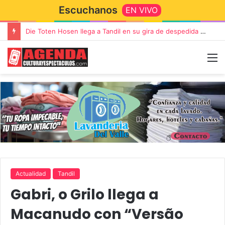
Escuchanos
EN VIVO
Die Toten Hosen llega a Tandil en su gira de despedida «Fútbol, Asado, Vino y Adiós Amigos»
Actualidad
Tandil
Gabri, o Grilo llega a
Macanudo con “Versão