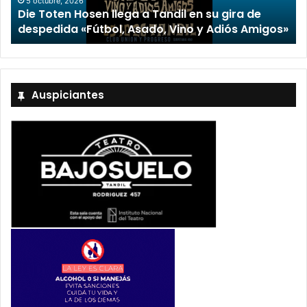
encabezado por Capusotto, Spregelburd y
»
Stefani
Auspiciantes