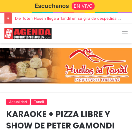
Escuchanos
EN VIVO
Die Toten Hosen llega a Tandil en su gira de despedida «Fútbol, Asado, Vino y Adiós Amigos»
Actualidad
Tandil
KARAOKE + PIZZA LIBRE Y
SHOW DE PETER GAMONDI