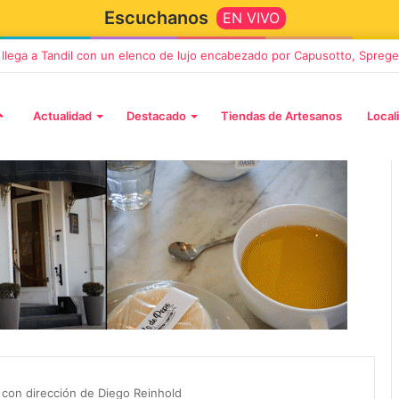
Escuchanos
EN VIVO
” llega a Tandil con un elenco de lujo encabezado por Capusotto, Sprege
Actualidad
Destacado
Tiendas de Artesanos
Local
2 octubre, 2026
n llega a Tandil
“TIRRIA” llega a Tandil con un
 despedida
elenco de lujo encabezado po
, Vino y Adiós
Capusotto, Spregelburd y