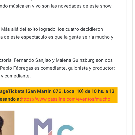
e lectura de pensamiento, un infantil un tanto
iendo música en vivo son las novedades de este show
 Más allá del éxito logrado, los cuatro decidieron
ea de este espectáculo es que la gente se ría mucho y
ectoria: Fernando Sanjiao y Malena Guinzburg son dos
Pablo Fábregas es comediante, guionista y productor;
 y comediante.
ageTickets (San Martin 676. Local 10) de 10 hs. a 13
resando a:
https://www.passline.com/eventos/mucho