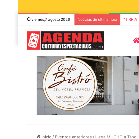
“TIRRIA
viernes,7 agosto 2026
Noticias de última hora
5 octubre, 2026
Die Toten Hose
8 agosto, 2026
Julián Bellese llega a Tandil
en su gira de
con su nuevo show de stand
«Fútbol, Asado