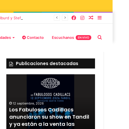
lburd y Stefani
idades
Contacto
Escuchanos
EN VIVO
Publicaciones destacadas
12 septiembre, 2026
Los Fabulosos Cadillacs
12 septiembre, 2
r
anunciaron su show en Tandil
Rata Blanca
y ya están a la venta las
con un sho