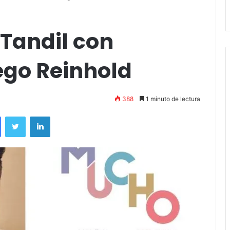
Stefani
con dirección de Diego Reinhold
Tandil con
ego Reinhold
388
1 minuto de lectura