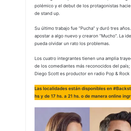
Monólogos completamente nuevos, tecnología d
polémico y el debut de los protagonistas hac
de stand up.
Su último trabajo fue “Pucha” y duró tres años.
apostar a algo nuevo y crearon “Mucho”. La id
pueda olvidar un rato los problemas.
Los cuatro integrantes tienen una amplia tray
de los comediantes más reconocidos del país; 
Diego Scott es productor en radio Pop & Rock
Las localidades están disponibles en #Backst
hs y de 17 hs. a 21 hs. o de manera online ing