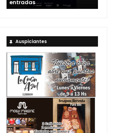
entradas
Estadio Uni
Auspiciantes