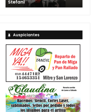
Stefani
entradas
Auspiciantes