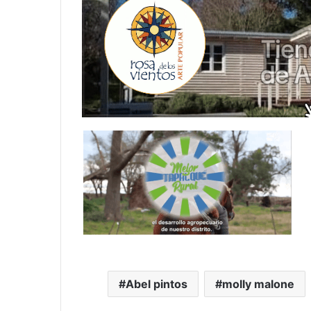
Abel pintos
molly malone