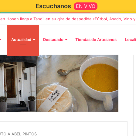
Escuchanos
EN VIVO
ten Hosen llega a Tandil en su gira de despedida «Fútbol, Asado, Vino 
Actualidad
Destacado
Tiendas de Artesanos
Local
5 octubre, 2026
Die Toten Hosen llega a Tandi
tará «Noel», un
en su gira de despedida
Navidad con dos
«Fútbol, Asado, Vino y Adiós