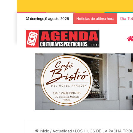
Die To
domingo,9 agosto 2026
Noticias de última hora
8 agosto, 2026
7 noviembre, 2026
Miguel Ángel Solá y Mercedes
Sonares presen
Funes llegan a Azul con la obra
concierto de 