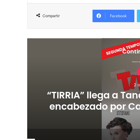
Facebook
Compartir
Conti
2 o
de
“TIRRIA” llega a Tan
encabezado por Ca
S