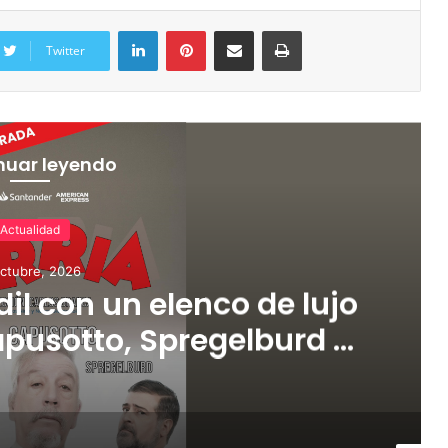
Twitter
nuar leyendo
Actualidad
ctubre, 2026
dil con un elenco de lujo
pusotto, Spregelburd y
tefani