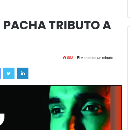
andil
Amigos»
UTO A ABEL PINTOS
A PACHA TRIBUTO A
553
Menos de un minuto