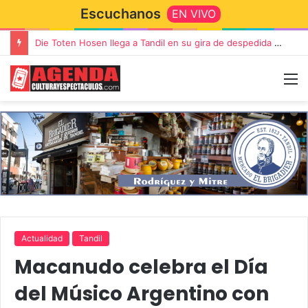
Escuchanos
EN VIVO
Die Toten Hosen llega a Tandil en su gira de despedida «Fútbol, Asado, Vino y Adiós Amigos»
Actualidad
Tandil
Macanudo celebra el Día
del Músico Argentino con