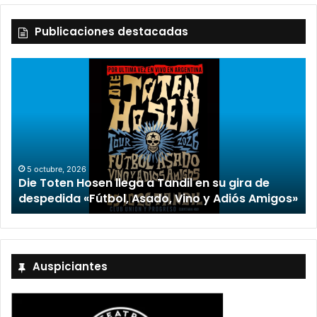
Publicaciones destacadas
2 octubre, 2026
“TIRRIA” llega a Tandil con un elenco de lujo
encabezado por Capusotto, Spregelburd y
»
Stefani
Auspiciantes