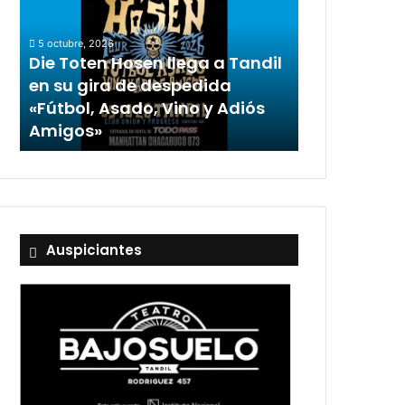
5 octubre, 2026
Die Toten Hosen llega a Tandil
en su gira de despedida
«Fútbol, Asado, Vino y Adiós
Amigos»
Auspiciantes