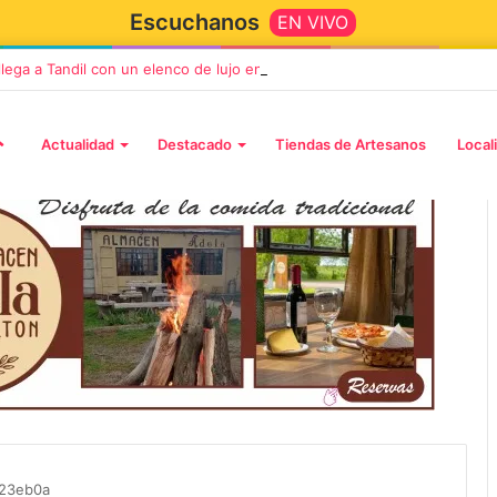
Escuchanos
EN VIVO
 llega a Tandil con un elenco de lujo encabezado por Capusotto, Spregel
Actualidad
Destacado
Tiendas de Artesanos
Local
2 octubre, 2026
n llega a Tandil
“TIRRIA” llega a Tandil con un
 despedida
elenco de lujo encabezado po
, Vino y Adiós
Capusotto, Spregelburd y
d23eb0a