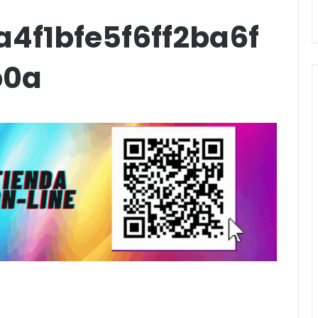
Stefani
4f1bfe5f6ff2ba6f
b0a