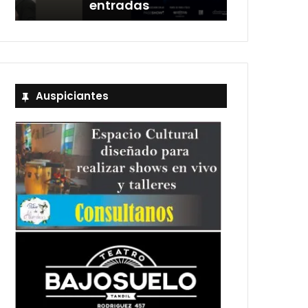
entradas
Estadio Uni
Auspiciantes