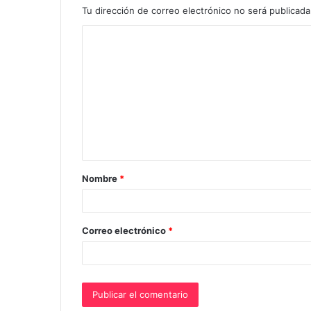
Tu dirección de correo electrónico no será publicada
C
o
m
e
n
t
a
Nombre
*
r
i
o
Correo electrónico
*
*