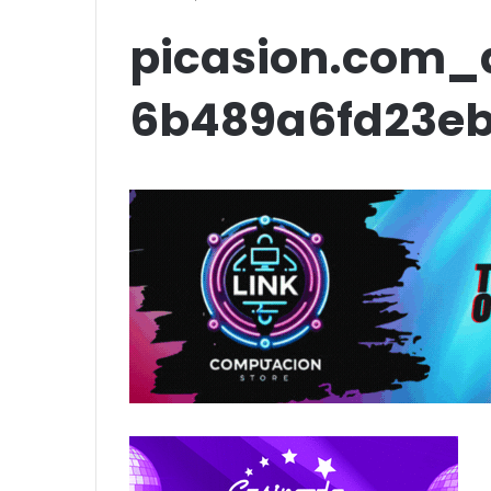
up comedy
Amigos»
picasion.com_a
6b489a6fd23e