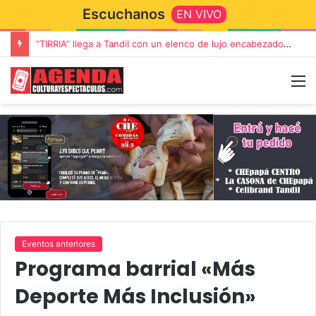
Escuchanos
EN VIVO
“TIRRIA” llega a Tandil con un elenco de lujo encabezado por Capusotto, Spregelburd y Stefani
Eventos anteriores
Programa barrial «Más
Deporte Más Inclusión»