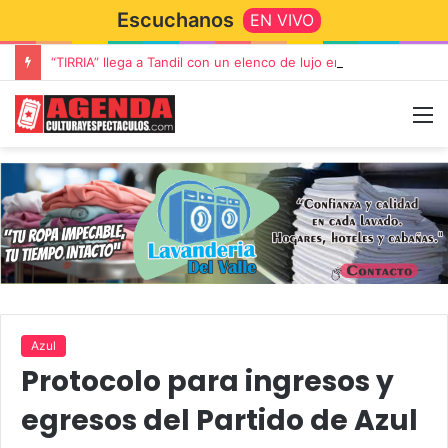
Escuchanos
EN VIVO
“TIRRIA” llega a Tandil con un elenco de lujo encabezado por Capusotto, Spregelburd y Stefani
Azul
Protocolo para ingresos y
egresos del Partido de Azul