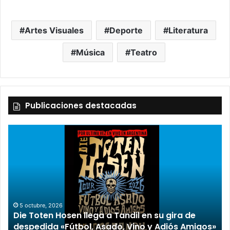
Artes Visuales
Deporte
Literatura
Música
Teatro
Publicaciones destacadas
2 octubre, 2026
“TIRRIA” llega a Tandil con un elenco de lujo
encabezado por Capusotto, Spregelburd y
os»
Stefani