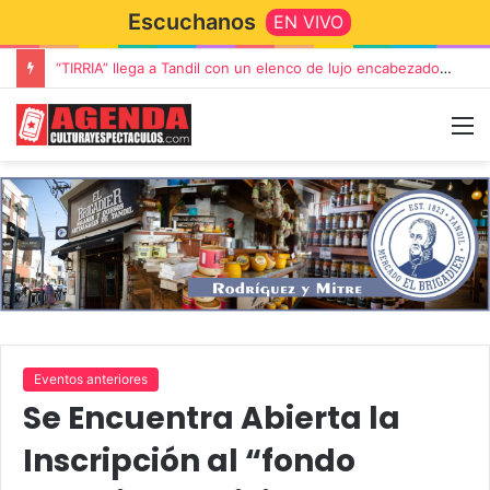
Escuchanos
EN VIVO
“TIRRIA” llega a Tandil con un elenco de lujo encabezado por Capusotto, Spregelburd y Stefani
Eventos anteriores
Se Encuentra Abierta la
Inscripción al “fondo