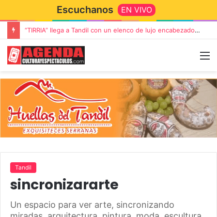
Escuchanos
EN VIVO
“TIRRIA” llega a Tandil con un elenco de lujo encabezado por Capusotto, Spregelburd y Stefani
Tandil
sincronizararte
Un espacio para ver arte, sincronizando
miradas, arquitectura, pintura, moda, escultura,