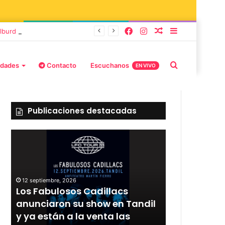
lburd y Stefani
idades
Contacto
Escuchanos
EN VIVO
Publicaciones destacadas
12 septiembre, 2026
Los Fabulosos Cadillacs
12 septiembre, 2
r
anunciaron su show en Tandil
Rata Blanca
y ya están a la venta las
con un sho