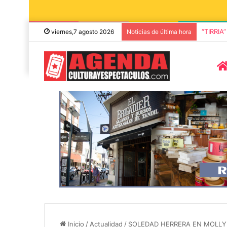
“TIRRIA
viernes,7 agosto 2026
Noticias de última hora
5 octubre, 2026
Die Toten Hose
8 agosto, 2026
Julián Bellese llega a Tandil
en su gira de
con su nuevo show de stand
«Fútbol, Asado
Inicio
/
Actualidad
/
SOLEDAD HERRERA EN MOLLY