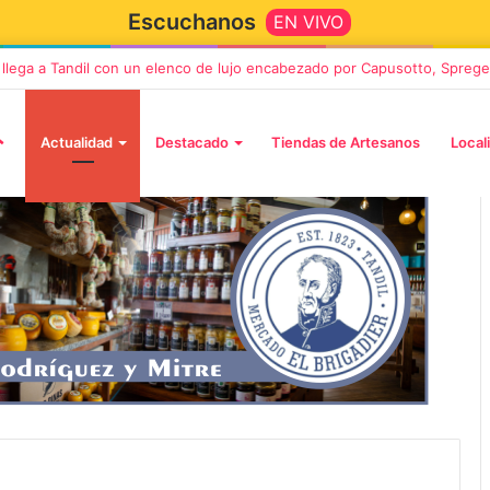
Escuchanos
EN VIVO
” llega a Tandil con un elenco de lujo encabezado por Capusotto, Sprege
Actualidad
Destacado
Tiendas de Artesanos
Local
2 octubre, 2026
n llega a Tandil
“TIRRIA” llega a Tandil con un
 despedida
elenco de lujo encabezado po
, Vino y Adiós
Capusotto, Spregelburd y