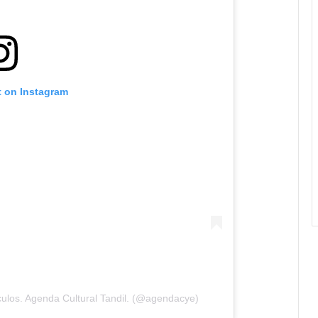
t on Instagram
ulos. Agenda Cultural Tandil. (@agendacye)