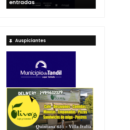
entradas
Estadio Uni
Auspiciantes