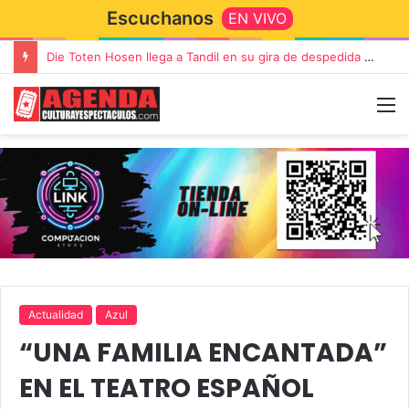
Escuchanos
EN VIVO
Die Toten Hosen llega a Tandil en su gira de despedida «Fútbol, Asado, Vino y Adiós Amigos»
Actualidad
Azul
“UNA FAMILIA ENCANTADA”
EN EL TEATRO ESPAÑOL