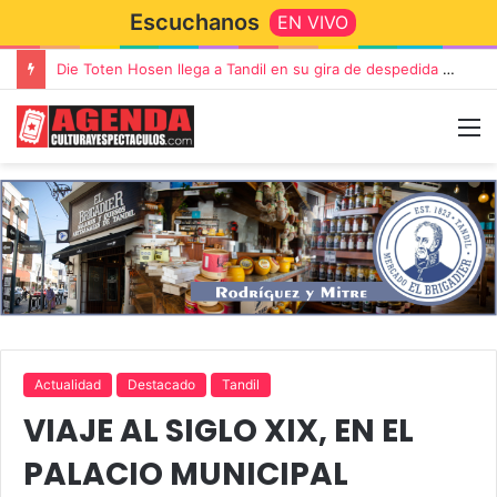
Escuchanos
EN VIVO
Die Toten Hosen llega a Tandil en su gira de despedida «Fútbol, Asado, Vino y Adiós Amigos»
Actualidad
Destacado
Tandil
VIAJE AL SIGLO XIX, EN EL
PALACIO MUNICIPAL