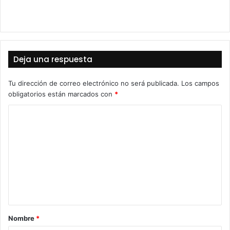
Deja una respuesta
Tu dirección de correo electrónico no será publicada.
Los campos
obligatorios están marcados con
*
C
o
m
e
n
t
a
Nombre
*
r