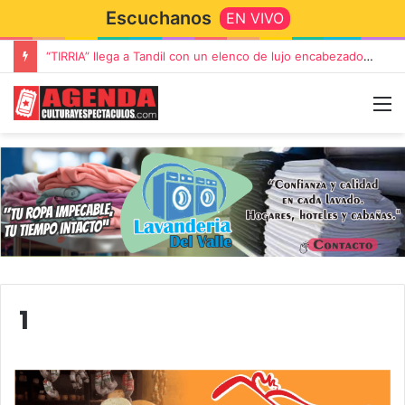
Escuchanos
EN VIVO
“TIRRIA” llega a Tandil con un elenco de lujo encabezado por Capusotto, Spregelburd y Stefani
1