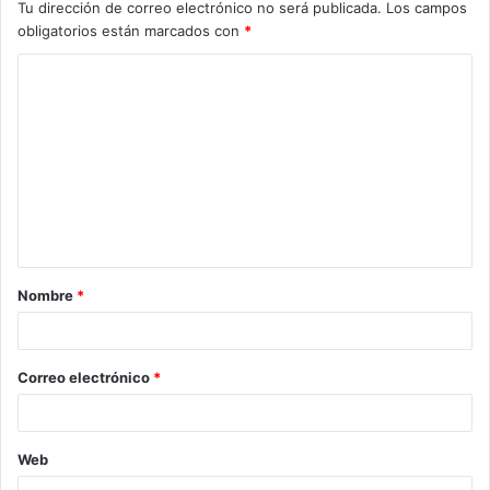
Tu dirección de correo electrónico no será publicada.
Los campos
obligatorios están marcados con
*
C
o
m
e
n
t
a
Nombre
*
r
i
o
Correo electrónico
*
*
Web