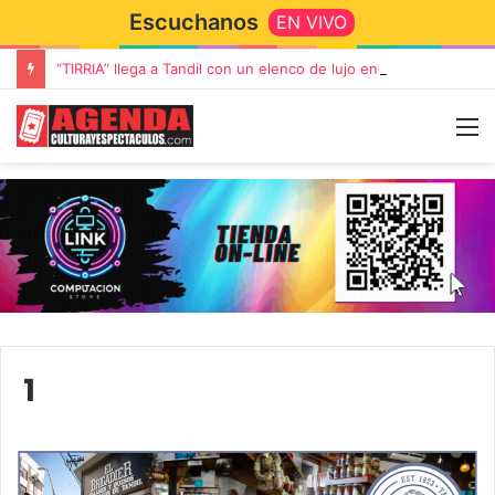
Escuchanos
EN VIVO
“TIRRIA” llega a Tandil con un elenco de lujo encabezado por Capusotto, Spregelburd y Stefani
1