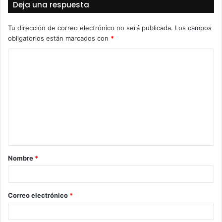
Deja una respuesta
Tu dirección de correo electrónico no será publicada.
Los campos
obligatorios están marcados con
*
C
o
m
e
n
t
a
Nombre
*
r
i
o
Correo electrónico
*
*