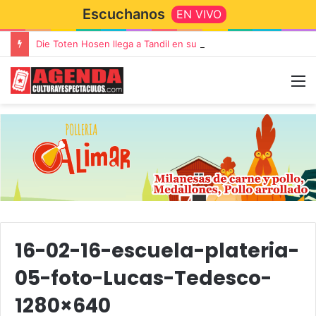
Escuchanos
EN VIVO
Die Toten Hosen llega a Tandil en su gira de despedida «Fútbol, Asado, Vino y Adiós Amigos»
16-02-16-escuela-plateria-
05-foto-Lucas-Tedesco-
1280×640