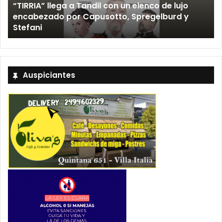
“TIRRIA” llega a Tandil con un elenco de lujo
encabezado por Capusotto, Spregelburd y
»
Stefani
Auspiciantes