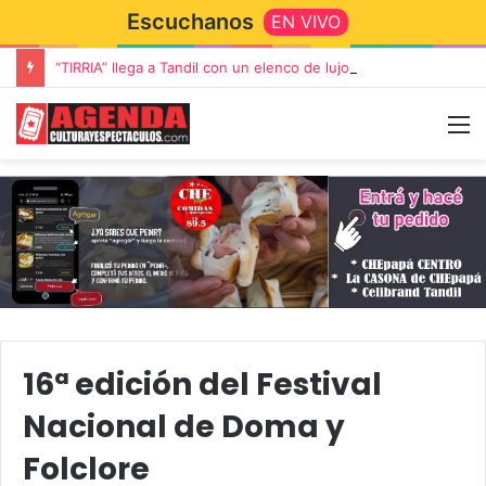
Escuchanos
EN VIVO
“TIRRIA” llega a Tandil con un elenco de lujo encabezado por Capusotto, Spregelburd y Stefani
16ª edición del Festival
Nacional de Doma y
Folclore