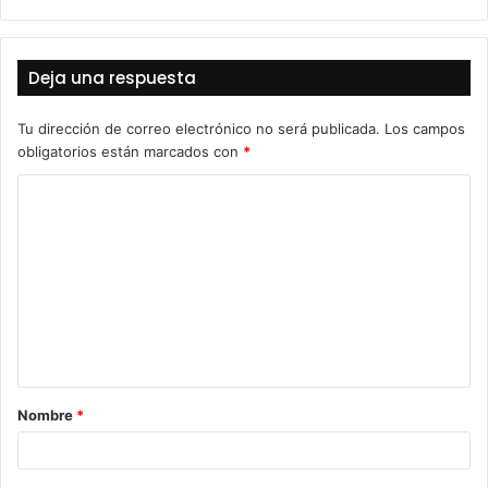
Deja una respuesta
Tu dirección de correo electrónico no será publicada.
Los campos
obligatorios están marcados con
*
C
o
m
e
n
t
a
Nombre
*
r
i
o