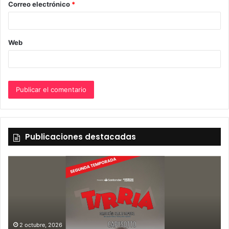
Correo electrónico
*
*
Web
Publicaciones destacadas
2 octubre, 2026