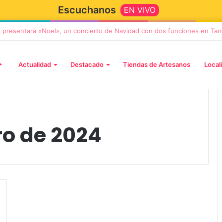
Escuchanos
EN VIVO
en Hosen llega a Tandil en su gira de despedida «Fútbol, Asado, Vino y
Actualidad
Destacado
Tiendas de Artesanos
Local
ro de 2024
7 noviembre, 2026
Solá y Mercedes
Sonares presentará «Noel», u
 Azul con la obra
concierto de Navidad con do