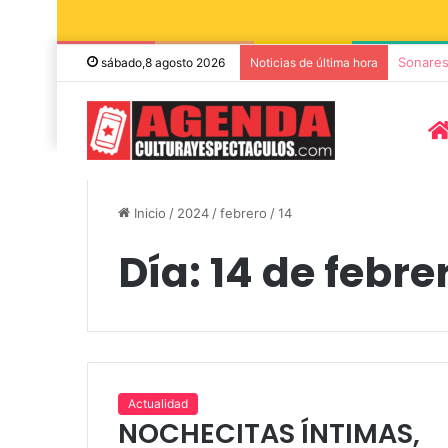
Die Tot
sábado,8 agosto 2026
Noticias de última hora
Inicio
/
2024
/
febrero
/
14
Día:
14 de febre
8 agosto, 2026
Miguel Ángel 
Actualidad
NOCHECITAS ÍNTIMAS,
Funes llegan a