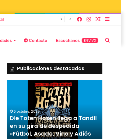
 Adiós Amigos»
idades
Contacto
Escuchanos
EN VIVO
Publicaciones destacadas
5 octubre, 2026
2 octubre, 2026
Die Toten Hosen llega a Tandil
“TIRRIA” ll
n
en su gira de despedida
elenco de l
s
«Fútbol, Asado, Vino y Adiós
Capusotto,