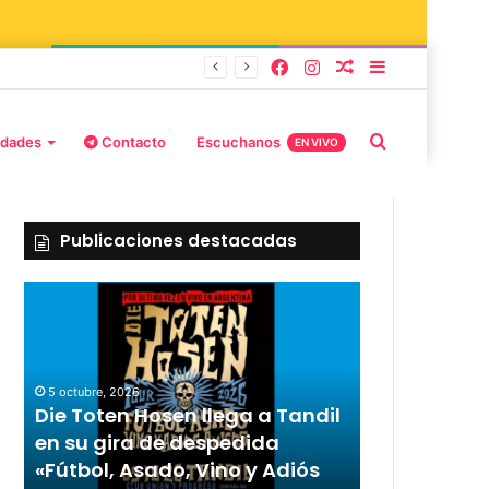
 Adiós Amigos»
idades
Contacto
Escuchanos
EN VIVO
Publicaciones destacadas
5 octubre, 2026
2 octubre, 2026
Die Toten Hosen llega a Tandil
“TIRRIA” ll
n
en su gira de despedida
elenco de l
s
«Fútbol, Asado, Vino y Adiós
Capusotto,