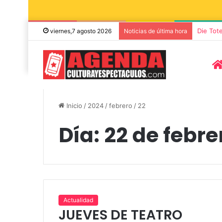
Die Tot
viernes,7 agosto 2026
Noticias de última hora
Inicio
/
2024
/
febrero
/
22
Día:
22 de febre
8 agosto, 2026
Miguel Ángel 
Actualidad
JUEVES DE TEATRO
Funes llegan a