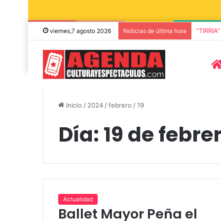
“TIRRIA
viernes,7 agosto 2026
Noticias de última hora
Inicio
/
2024
/
febrero
/
19
Día:
19 de febre
5 octubre, 2026
Die Toten Hose
8 agosto, 2026
Julián Bellese llega a Tandil
en su gira de
Actualidad
Ballet Mayor Peña el
con su nuevo show de stand
«Fútbol, Asado