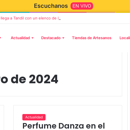
Escuchanos
EN VIVO
” llega a Tandil con un elenco de lujo encabezado por Capusotto, Sprege
Actualidad
Destacado
Tiendas de Artesanos
Local
ro de 2024
2 octubre, 2026
n llega a Tandil
“TIRRIA” llega a Tandil con un
 despedida
elenco de lujo encabezado po
Actualidad
Perfume Danza en el
, Vino y Adiós
Capusotto, Spregelburd y