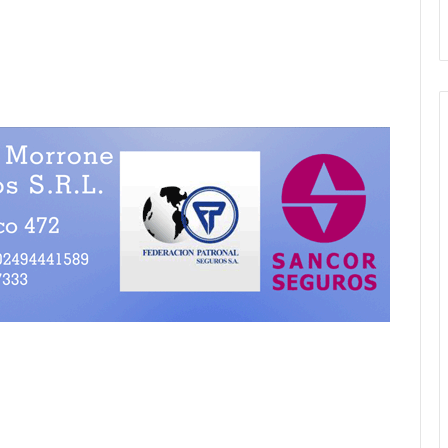
andil
Amigos»