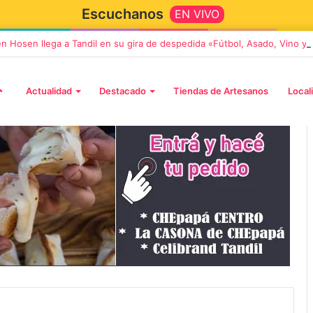
Escuchanos
EN VIVO
en Hosen llega a Tandil en su gira de despedida «Fútbol, Asado, Vino y
Actualidad
Destacado
Tiendas de Artesanos
Local
5 octubre, 2026
Die Toten Hosen llega a Tandi
tará «Noel», un
en su gira de despedida
Navidad con dos
«Fútbol, Asado, Vino y Adiós