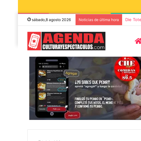
Die Tot
sábado,8 agosto 2026
Noticias de última hora
8 agosto, 2026
7 noviembre, 2026
Miguel Ángel Solá y Mercedes
Sonares presen
Funes llegan a Azul con la obra
concierto de 