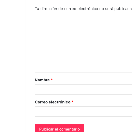
Tu dirección de correo electrónico no será publicada
C
o
m
e
n
t
a
Nombre
*
r
i
o
Correo electrónico
*
*