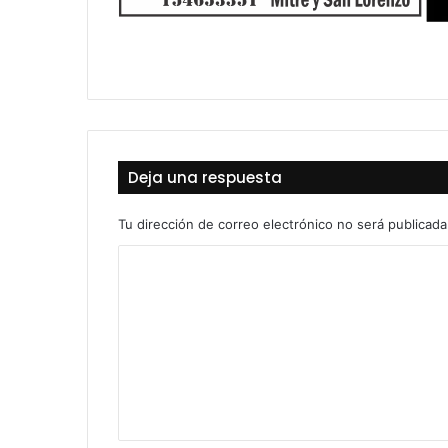
Deja una respuesta
Tu dirección de correo electrónico no será publicada
C
o
m
e
n
t
a