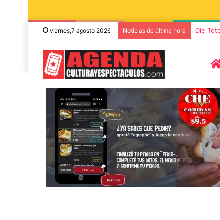
Die Tot
viernes,7 agosto 2026
Noticias de última hora
8 agosto, 2026
7 noviembre, 2026
Miguel Ángel Solá y Mercedes
Sonares presen
Funes llegan a Azul con la obra
concierto de 