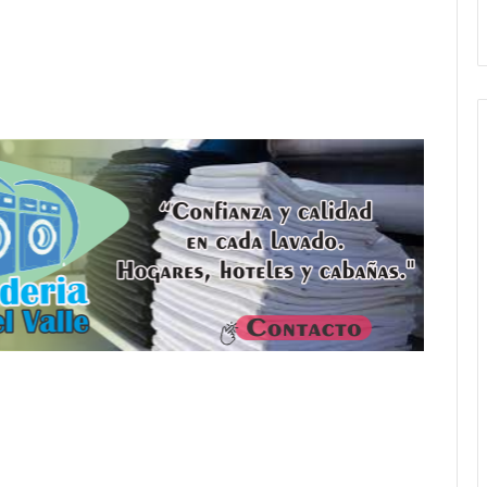
andil
Amigos»