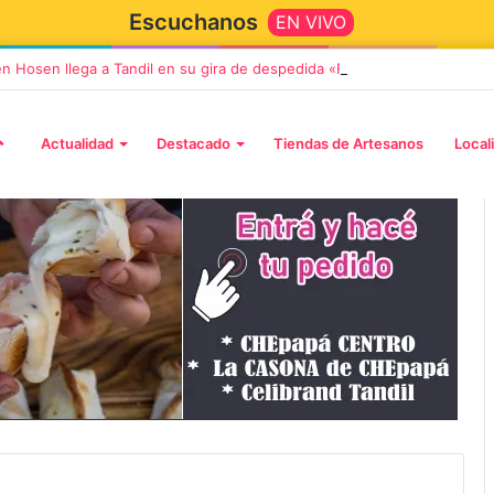
Escuchanos
EN VIVO
en Hosen llega a Tandil en su gira de despedida «Fútbol, Asado, Vino y
Actualidad
Destacado
Tiendas de Artesanos
Local
5 octubre, 2026
Die Toten Hosen llega a Tandi
tará «Noel», un
en su gira de despedida
Navidad con dos
«Fútbol, Asado, Vino y Adiós