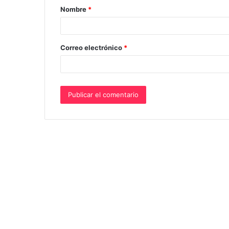
Nombre
*
r
i
o
Correo electrónico
*
*