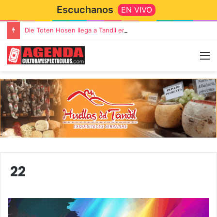
Escuchanos
EN VIVO
Die Toten Hosen llega a Tandil en su gira de despedida «Fútbol, Asado, Vino y Adiós Amigos»
22