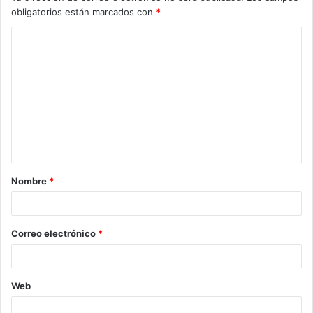
obligatorios están marcados con
*
C
o
m
e
n
t
a
Nombre
*
r
i
o
Correo electrónico
*
*
Web