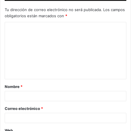
Tu dirección de correo electrónico no será publicada.
Los campos
obligatorios están marcados con
*
C
o
m
e
n
t
a
Nombre
*
r
i
o
Correo electrónico
*
*
Web