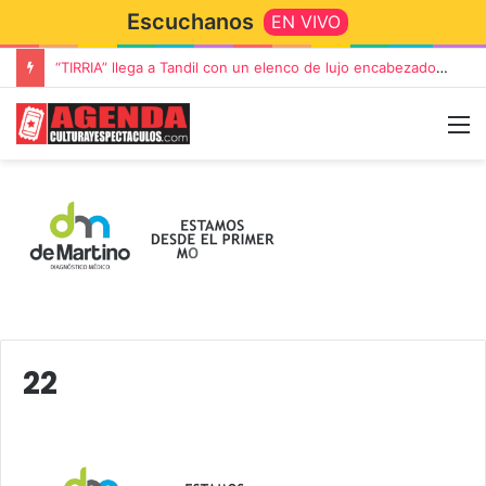
Escuchanos
EN VIVO
“TIRRIA” llega a Tandil con un elenco de lujo encabezado por Capusotto, Spregelburd y Stefani
22