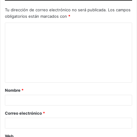
Tu dirección de correo electrónico no será publicada.
Los campos
obligatorios están marcados con
*
C
o
m
e
n
t
a
Nombre
*
r
i
o
Correo electrónico
*
*
Web