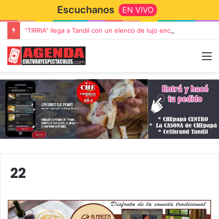
Escuchanos
EN VIVO
“TIRRIA” llega a Tandil con un elenco de lujo encabezado por Capusotto, Spregelburd y Stefani
22