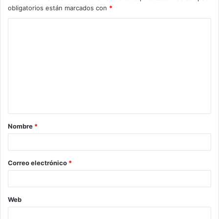
obligatorios están marcados con
*
C
o
m
e
n
t
a
Nombre
*
r
i
o
Correo electrónico
*
*
Web