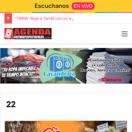
Escuchanos
EN VIVO
“TIRRIA” llega a Tandil con un elenco de lujo encabezado por Capusotto, Spregelburd y Stefani
22