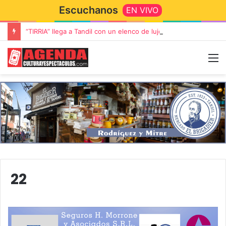
Escuchanos
EN VIVO
“TIRRIA” llega a Tandil con un elenco de lujo encabezado por Capusotto, Spregelburd y Stefani
22