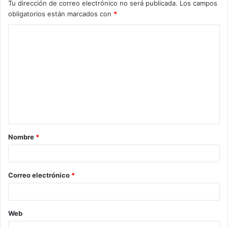
Tu dirección de correo electrónico no será publicada.
Los campos
obligatorios están marcados con
*
C
o
m
e
n
t
a
Nombre
*
r
i
o
Correo electrónico
*
*
Web