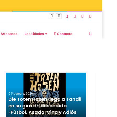
burd y Stefani
 Artesanos
Localidades
Contacto
Publicaciones destacadas
5 octubre, 2026
Die Toten Hosen llega a Tandil
en su gira de despedida
«Fútbol, Asado, Vino y Adiós