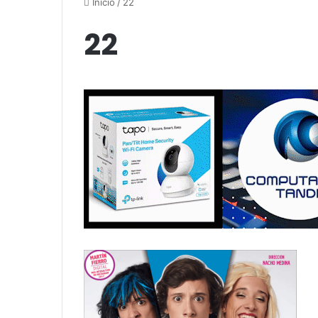
Inicio
/
22
22