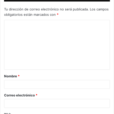
Tu dirección de correo electrónico no será publicada.
Los campos
obligatorios están marcados con
*
C
o
m
e
n
t
a
Nombre
*
r
i
o
Correo electrónico
*
*