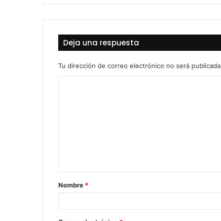
Deja una respuesta
Tu dirección de correo electrónico no será publicada
C
o
m
e
n
t
a
Nombre
*
r
i
o