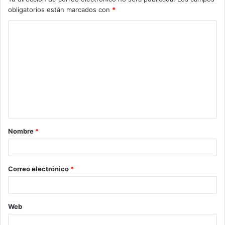
obligatorios están marcados con
*
C
o
m
e
n
t
a
Nombre
*
r
i
o
Correo electrónico
*
*
Web