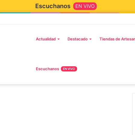
Escuchanos
EN VIVO
Inicio
Actualidad
Destacado
Tiendas de Artesa
Escuchanos
EN VIVO