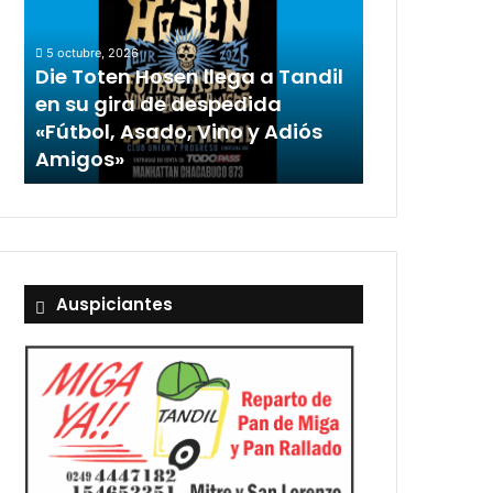
llega
a
5 octubre, 2026
Tandil
Die Toten Hosen llega a Tandil
en
en su gira de despedida
su
«Fútbol, Asado, Vino y Adiós
gira
Amigos»
de
despedida
«Fútbol,
Asado,
Vino
y
Adiós
Auspiciantes
Amigos»