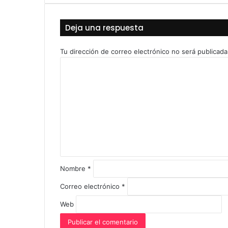
Deja una respuesta
Tu dirección de correo electrónico no será publicada
C
o
m
e
n
t
a
r
i
o
Nombre
*
*
Correo electrónico
*
Web