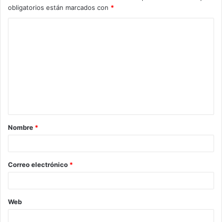
obligatorios están marcados con
*
C
o
m
e
n
t
a
Nombre
*
r
i
o
Correo electrónico
*
*
Web