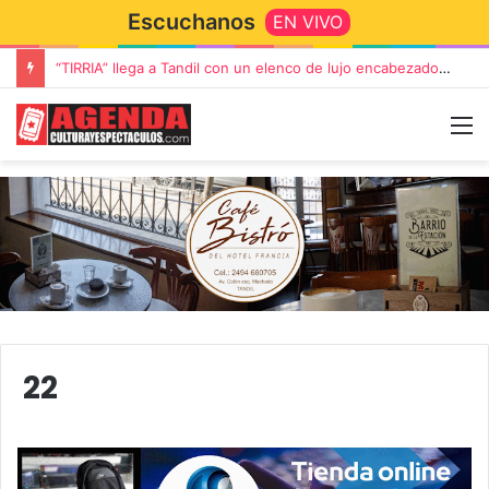
Escuchanos
EN VIVO
“TIRRIA” llega a Tandil con un elenco de lujo encabezado por Capusotto, Spregelburd y Stefani
22