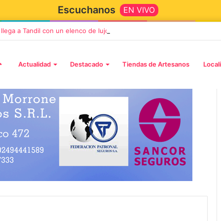
Escuchanos
EN VIVO
” llega a Tandil con un elenco de lujo encabezado por Capusotto, Sprege
Actualidad
Destacado
Tiendas de Artesanos
Local
2 octubre, 2026
n llega a Tandil
“TIRRIA” llega a Tandil con un
 despedida
elenco de lujo encabezado po
, Vino y Adiós
Capusotto, Spregelburd y