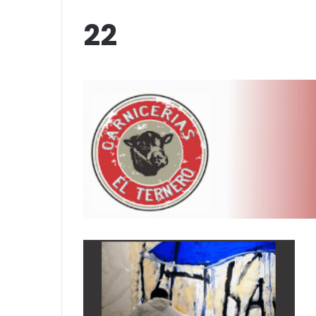
up comedy
Amigos»
22